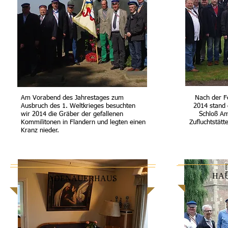
Am Vorabend des Jahrestages zum
Nach der Fe
Ausbruch des 1. Weltkrieges besuchten
2014 stand 
wir 2014 die Gräber der gefallenen
Schloß A
Kommilitonen in Flandern und legten einen
Zufluchtstätt
Kranz nieder.
ADENAUERHAUS
HA
AD
ADENAUERHAUS