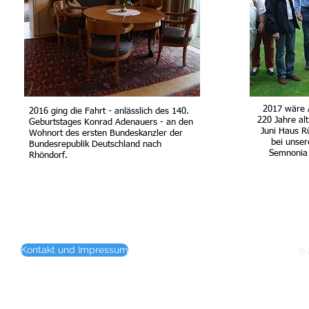
2017 wäre A
2016 ging die Fahrt - anlässlich des 140.
220 Jahre al
Geburtstages Konrad Adenauers - an den
Juni Haus R
Wohnort des ersten Bundeskanzler der
bei unser
Bundesrepublik Deutschland nach
Semnonia 
Rhöndorf.
Kontakt und Impressum
© 2